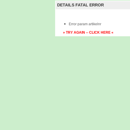
DETAILS FATAL ERROR
Error param artikelnr
» TRY AGAIN -- CLICK HERE «